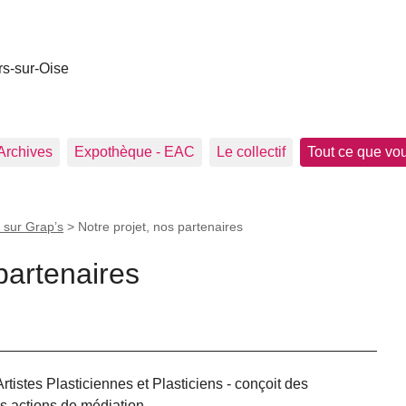
rs-sur-Oise
Archives
Expothèque - EAC
Le collectif
Tout ce que vou
 sur Grap’s
>
Notre projet, nos partenaires
partenaires
istes Plasticiennes et Plasticiens - conçoit des
s actions de médiation.